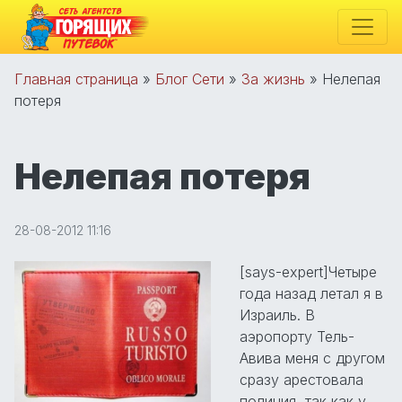
Главная страница
»
Блог Сети
»
За жизнь
»
Нелепая
потеря
Нелепая потеря
28-08-2012 11:16
[says-expert]Четыре
года назад летал я в
Израиль. В
аэропорту Тель-
Авива меня с другом
сразу арестовала
полиция, так как у