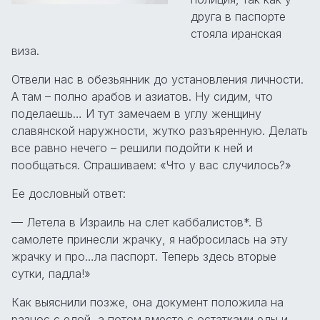
друга в паспорте
стояла иранская
виза.
Отвели нас в обезьянник до установления личности.
А там – полно арабов и азиатов. Ну сидим, что
поделаешь… И тут замечаем в углу женщину
славянской наружности, жутко разъяренную. Делать
все равно нечего – решили подойти к ней и
пообщаться. Спрашиваем: «Что у вас случилось?»
Ее дословный ответ:
— Летела в Израиль на слет каббалистов*. В
самолете принесли жрачку, я набросилась на эту
жрачку и про…ла паспорт. Теперь здесь вторые
сутки, падла!»
Как выяснили позже, она документ положила на
разнос с едой, а потом вместе с остатками еды и