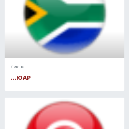
7 июня
…ЮАР