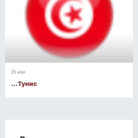
25 мая
…Тунис