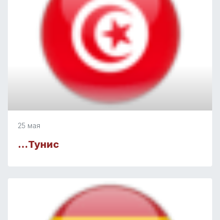
25 мая
…Тунис