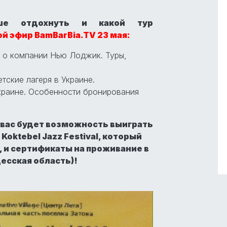
ше отдохнуть и какой тур
й эфир BamBarBia.TV 23 мая:
я о компании Нью Лоджик. Туры,
етские лагеря в Украине.
Украине. Особенности бронирования
 вас будет возможность выиграть
oktebel Jazz Festival, который
, и сертификаты на проживание в
десская область)!