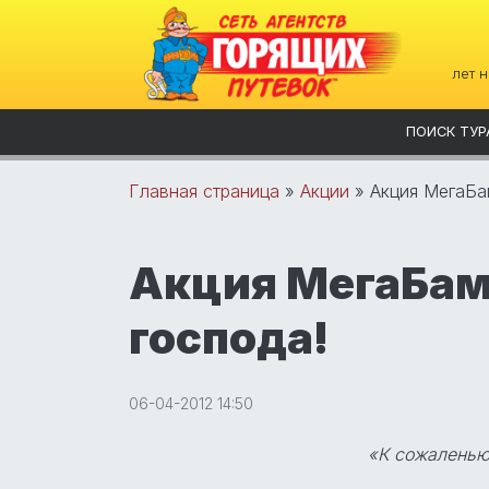
лет 
ПОИСК ТУР
Главная страница
»
Акции
»
Акция МегаБа
Акция МегаБам
господа!
06-04-2012 14:50
«К сожаленью,