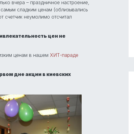
лько вчера – праздничное настроение,
 самым сладким ценам (облизывались
т счетчик неумолимо отсчитал
ривлекательность цен не
низким ценам в нашем
ХИТ-параде
рвом дне акции в киевских