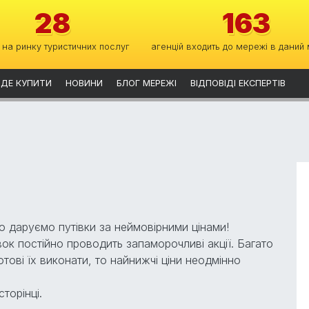
28
163
 на ринку туристичних послуг
агенцій входить до мережі в даний
ДЕ КУПИТИ
НОВИНИ
БЛОГ МЕРЕЖІ
ВІДПОВІДІ ЕКСПЕРТІВ
ю даруємо путівки за неймовірними цінами!
к постійно проводить запаморочливі акції. Багато
отові їх виконати, то найнижчі ціни неодмінно
торінці.