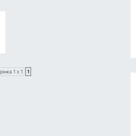
рінка 1 з 1
1