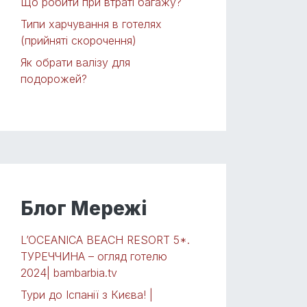
Що робити при втраті багажу?
Типи харчування в готелях
(прийняті скорочення)
Як обрати валізу для
подорожей?
Блог Мережі
L’OCEANICA BEACH RESORT 5*.
ТУРЕЧЧИНА – огляд готелю
2024| bambarbia.tv
Тури до Іспанії з Києва! |