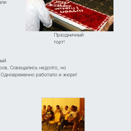
али
Праздничный
торт!
лый
ров. Совещались недолго, но
 Одновременно работало и жюри!
: