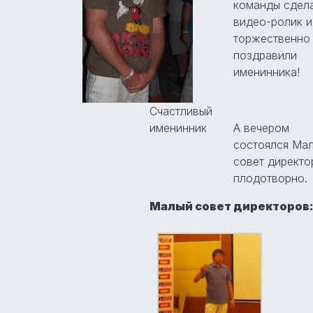
команды сдел
видео-ролик и
торжественно
поздравили
именинника!
Счастливый
именинник
А вечером
состоялся Ма
совет директо
плодотворно.
Малый совет директоров