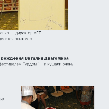
ченко — директор АГП
делится опытом с
 рождения Виталия Драгомира
,
фестивалем Турдом 1.1, и кушали очень
ия