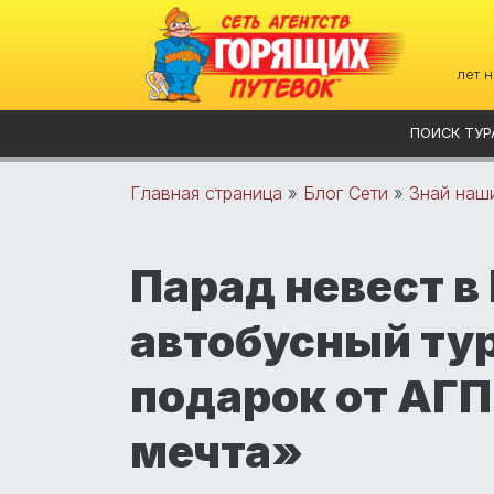
лет 
ПОИСК ТУР
Главная страница
»
Блог Сети
»
Знай наш
Парад невест в
автобусный тур
подарок от АГ
мечта»