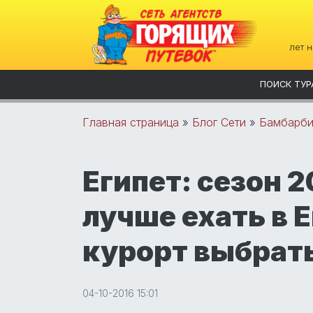
лет 
ПОИСК ТУР
Главная страница
»
Блог Сети
»
Бамбарби
Египет: сезон 2
лучше ехать в Е
курорт выбрат
04-10-2016 15:01