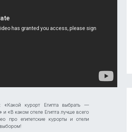
: «Какой курорт Египта выбрать —
 и «В каком отеле Египта лучше всего
део про египетские курорты и отели
 выбором!