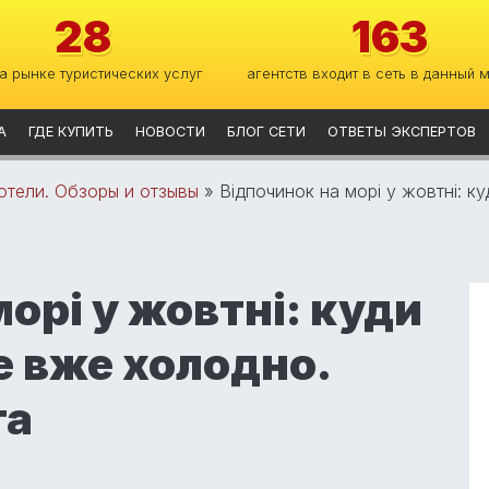
28
163
на рынке туристических услуг
агентств входит в сеть в данный 
А
ГДЕ КУПИТЬ
НОВОСТИ
БЛОГ СЕТИ
ОТВЕТЫ ЭКСПЕРТОВ
отели. Обзоры и отзывы
»
Відпочинок на морі у жовтні: к
орі у жовтні: куди
де вже холодно.
та