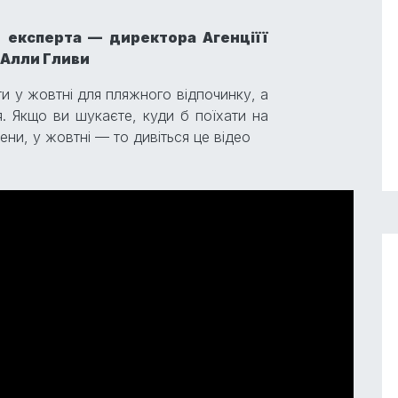
 експерта — директора Агенціїї
 Алли Гливи
ати у жовтні для пляжного відпочинку, а
. Якщо ви шукаєте, куди б поїхати на
ни, у жовтні — то дивіться це відео