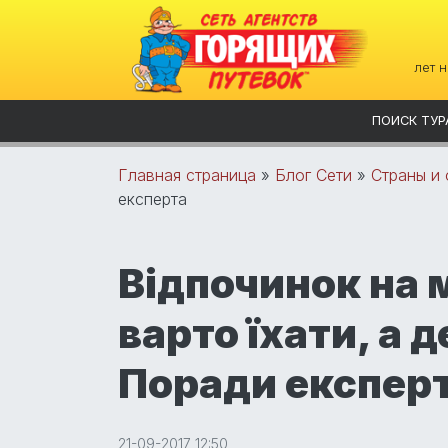
лет 
ПОИСК ТУР
Главная страница
»
Блог Сети
»
Страны и 
експерта
Відпочинок на м
варто їхати, а 
Поради експер
21-09-2017 12:50