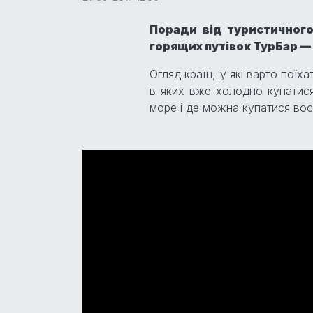
Поради від туристичного
горящих путівок ТурБар —
Огляд країн, у які варто поїх
в яких вже холодно купатися
море і де можна купатися восе