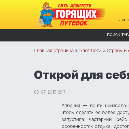
лет 
ПОИСК ТУР
Главная страница
»
Блог Сети
»
Страны и 
Открой для себ
09-07-2015 12:17
Албания — почти неизведанн
чтобы сделать ее более дост
запустила чартерный рей
особенностях отдыха, достоп