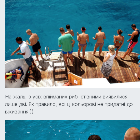
На жаль, з усіх впійманих риб їстівними виявилися
лише дві. Як правило, всі ці кольорові не придатні до
вживання ))