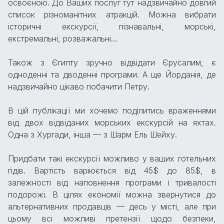
освоєною. До Ваших послуг тут надзвичайно довгий
список різноманітних атракцій. Можна вибрати
історичні екскурсії, пізнавальні, морські,
екстремальні, розважальні…
Також з Єгипту зручно відвідати Єрусалим, є
одноденні та дводенні програми. А ще Йорданія, де
надзвичайно цікаво побачити Петру.
В цій публікації ми хочемо поділитись враженнями
від двох відвіданих морських екскурсій на яхтах.
Одна з Хургади, інша — з Шарм Ель Шейху.
Придбати такі екскурсії можливо у ваших готельних
гідів. Вартість варіюється від 45$ до 85$, в
залежності від наповнення програми і тривалості
подорожі. В цілях економії можна звернутися до
альтернативних продавців — десь у місті, але при
цьому всі можливі претензії щодо безпеки,