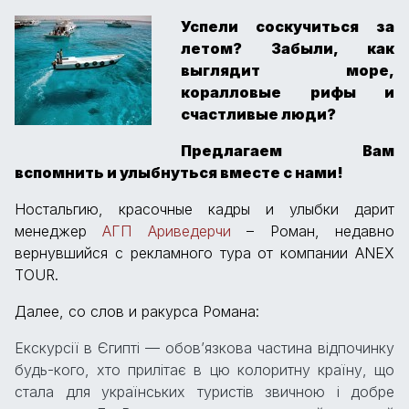
Успели соскучиться за
летом? Забыли, как
выглядит море,
коралловые рифы и
счастливые люди?
Предлагаем Вам
вспомнить и улыбнуться вместе с нами!
Ностальгию, красочные кадры и улыбки дарит
менеджер
АГП Ариведерчи
– Роман, недавно
вернувшийся с рекламного тура от компании ANEX
TOUR.
Далее, со слов и ракурса Романа:
Екскурсії в Єгипті — обов’язкова частина відпочинку
будь-кого, хто прилітає в цю колоритну країну, що
стала для українських туристів звичною і добре