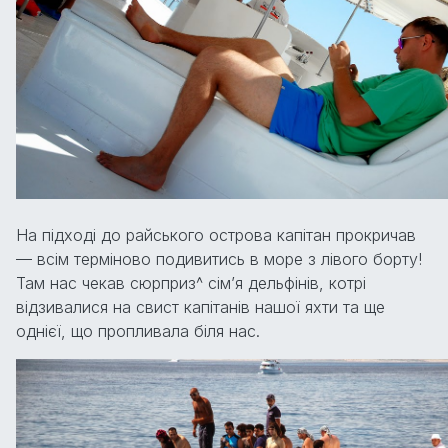
На підході до райського острова капітан прокричав
— всім терміново подивитись в море з лівого борту!
Там нас чекав сюрприз^ сім’я дельфінів, котрі
відзивалися на свист капітанів нашої яхти та ще
однієї, що пропливала біля нас.