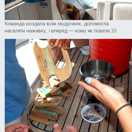
Команда роздала всім «вудочки», допомогла
населяти наживку, і вперед — кому як повезе )))