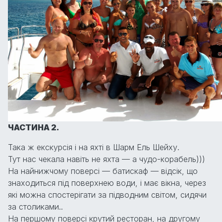
ЧАСТИНА 2.
Така ж екскурсія і на яхті в Шарм Ель Шейху.
Тут нас чекала навіть не яхта — а чудо-корабель)))
На найнижчому поверсі — батискаф — відсік, що
знаходиться під поверхнею води, і має вікна, через
які можна спостерігати за підводним світом, сидячи
за столиками..
На першому поверсі крутий ресторан, на другому