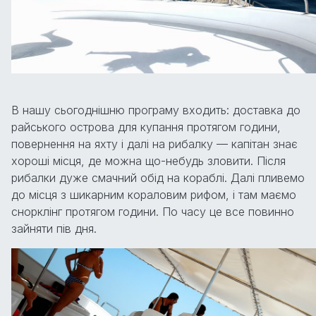
В нашу сьогоднішню програму входить: доставка до
райського острова для купання протягом години,
повернення на яхту і далі на рибалку — капітан знає
хороші місця, де можна що-небудь зловити. Після
рибалки дуже смачний обід на кораблі. Далі пливемо
до місця з шикарним кораловим рифом, і там маємо
снорклінг протягом години. По часу це все повинно
зайняти пів дня.