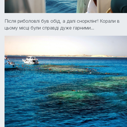
Після риболовлі був обід, а далі снорклінг! Корали в
цьому місці були справді дуже гарними…