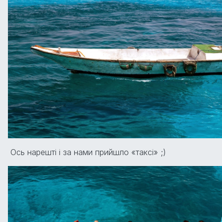
Ось нарешті і за нами прийшло «таксі» ;)