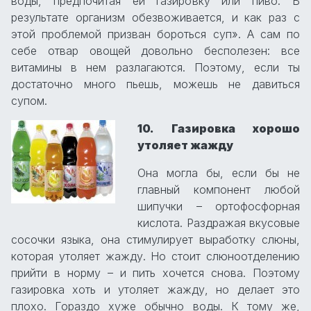
воды, предпочитая ей газировку или пиво. В
результате организм обезвоживается, и как раз с
этой проблемой призван бороться суп». А сам по
себе отвар овощей довольно бесполезен: все
витамины в нем разлагаются. Поэтому, если ты
достаточно много пьешь, можешь не давиться
супом.
10. Газировка хорошо
утоляет жажду
Она могла бы, если бы не
главный компонент любой
шипучки – ортофосфорная
кислота. Раздражая вкусовые
сосочки языка, она стимулирует выработку слюны,
которая утоляет жажду. Но стоит слюноотделению
прийти в норму – и пить хочется снова. Поэтому
газировка хоть и утоляет жажду, но делает это
плохо. Гораздо хуже обычно воды. К тому же,