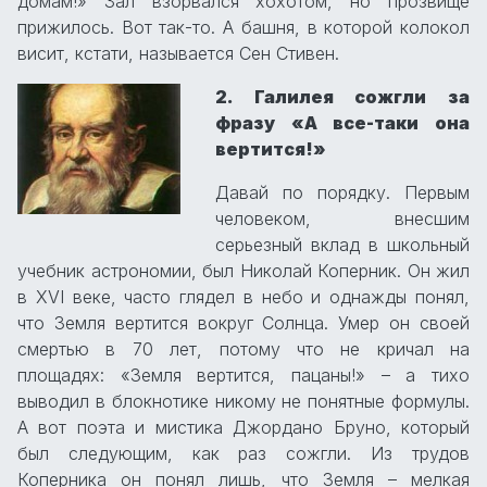
домам!» Зал взорвался хохотом, но прозвище
прижилось. Вот так-то. А башня, в которой колокол
висит, кстати, называется Сен Стивен.
2. Галилея сожгли за
фразу «А все-таки она
вертится!»
Давай по порядку. Первым
человеком, внесшим
серьезный вклад в школьный
учебник астрономии, был Николай Коперник. Он жил
в XVI веке, часто глядел в небо и однажды понял,
что Земля вертится вокруг Солнца. Умер он своей
смертью в 70 лет, потому что не кричал на
площадях: «Земля вертится, пацаны!» – а тихо
выводил в блокнотике никому не понятные формулы.
А вот поэта и мистика Джордано Бруно, который
был следующим, как раз сожгли. Из трудов
Коперника он понял лишь, что Земля – мелкая