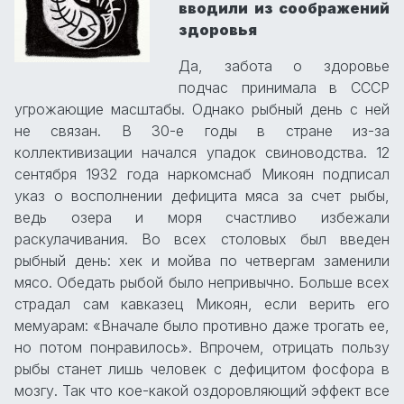
вводили из соображений
здоровья
Да, забота о здоровье
подчас принимала в СССР
угрожающие масштабы. Однако рыбный день с ней
не связан. В 30-е годы в стране из-за
коллективизации начался упадок свиноводства. 12
сентября 1932 года наркомснаб Микоян подписал
указ о восполнении дефицита мяса за счет рыбы,
ведь озера и моря счастливо избежали
раскулачивания. Во всех столовых был введен
рыбный день: хек и мойва по четвергам заменили
мясо. Обедать рыбой было непривычно. Больше всех
страдал сам кавказец Микоян, если верить его
мемуарам: «Вначале было противно даже трогать ее,
но потом понравилось». Впрочем, отрицать пользу
рыбы станет лишь человек с дефицитом фосфора в
мозгу. Так что кое-какой оздоровляющий эффект все