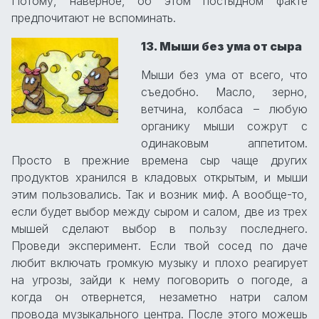
Потому, наверное, об этом постыдном факте
предпочитают не вспоминать.
13. Мыши без ума от сыра
Мыши без ума от всего, что
съедобно. Масло, зерно,
ветчина, колбаса – любую
органику мыши сожрут с
одинаковым аппетитом.
Просто в прежние времена сыр чаще других
продуктов хранился в кладовых открытым, и мыши
этим пользовались. Так и возник миф. А вообще-то,
если будет выбор между сыром и салом, две из трех
мышей сделают выбор в пользу последнего.
Проведи эксперимент. Если твой сосед по даче
любит включать громкую музыку и плохо реагирует
на угрозы, зайди к нему поговорить о погоде, а
когда он отвернется, незаметно натри салом
провода музыкального центра. После этого можешь