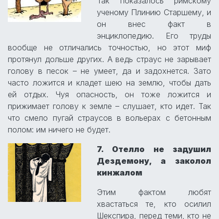
Так показалось римскому
ученому Плинию Старшему, и
он внес факт в
энциклопедию. Его труды
вообще не отличались точностью, но этот миф
протянул дольше других. А ведь страус не зарывает
голову в песок – не умеет, да и задохнется. Зато
часто ложится и кладет шею на землю, чтобы дать
ей отдых. Чуя опасность, он тоже ложится и
прижимает голову к земле – слушает, кто идет. Так
что смело пугай страусов в вольерах с бетонным
полом: им ничего не будет.
7. Отелло не задушил
Дездемону, а заколол
кинжалом
Этим фактом любят
хвастаться те, кто осилил
Шекспира, перед теми, кто не