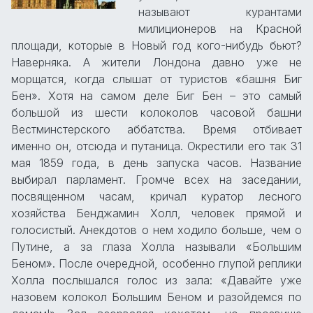
называют курантами
милиционеров на Красной
площади, которые в Новый год кого-нибудь бьют?
Наверняка. А жители Лондона давно уже не
морщатся, когда слышат от туристов «башня Биг
Бен». Хотя на самом деле Биг Бен – это самый
большой из шести колоколов часовой башни
Вестминстерского аббатства. Время отбивает
именно он, отсюда и путаница. Окрестили его так 31
мая 1859 года, в день запуска часов. Название
выбирал парламент. Громче всех на заседании,
посвященном часам, кричал куратор лесного
хозяйства Бенджамин Холл, человек прямой и
голосистый. Анекдотов о нем ходило больше, чем о
Путине, а за глаза Холла называли «Большим
Беном». После очередной, особенно глупой реплики
Холла послышался голос из зала: «Давайте уже
назовем колокол Большим Беном и разойдемся по