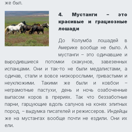
же был.
4. Мустанги – это
красивые и грациозные
лошади
До Колумба лошадей в
Америке вообще не было. А
мустанги – это одичавшие и
выродившиеся потомки скакунов, завезенных
испанцами. Они и так-то не были медалистами, а
одичав, стали и вовсе низкорослыми, гривастыми и
неуклюжими. Такими же были и ковбои –
неграмотные пастухи, день и ночь озабоченные
выпасом коров в прериях. Так что беззаботные
парни, гарцующие вдоль салунов на конях элитных
пород, – выдумка писателей и режиссеров. Индейцы
же на мустангах вообще почти не ездили. Они их
ели.