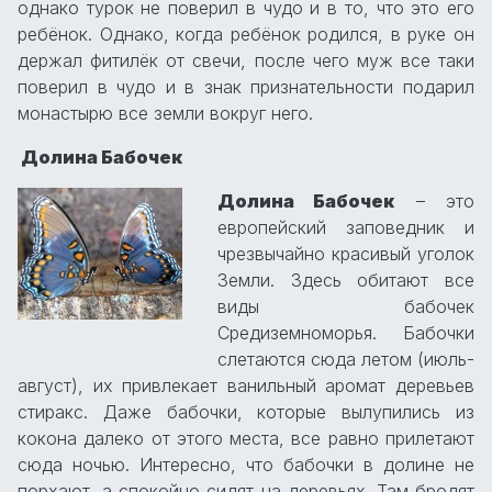
однако турок не поверил в чудо и в то, что это его
ребёнок. Однако, когда ребёнок родился, в руке он
держал фитилёк от свечи, после чего муж все таки
поверил в чудо и в знак признательности подарил
монастырю все земли вокруг него.
Долина Бабочек
Долина Бабочек
– это
европейский заповедник и
чрезвычайно красивый уголок
Земли. Здесь обитают все
виды бабочек
Средиземноморья. Бабочки
слетаются сюда летом (июль-
август), их привлекает ванильный аромат деревьев
стиракс. Даже бабочки, которые вылупились из
кокона далеко от этого места, все равно прилетают
сюда ночью. Интересно, что бабочки в долине не
порхают, а спокойно сидят на деревьях. Там бродят