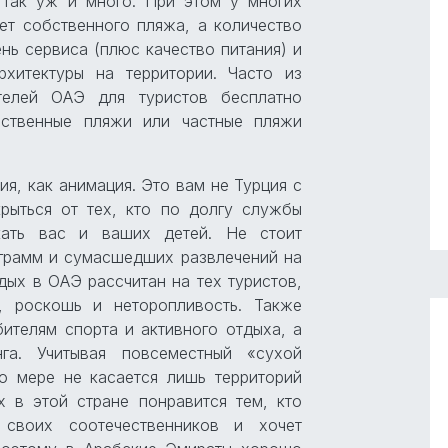
 так уж и много. При этом у многих
ет собственного пляжа, а количество
нь сервиса (плюс качество питания) и
рхитектуры на территории. Часто из
телей ОАЭ для туристов бесплатно
ественные пляжи или частные пляжи
ия, как анимация. Это вам не Турция с
рыться от тех, кто по долгу службы
кать вас и ваших детей. Не стоит
грамм и сумасшедших развлечений на
дых в ОАЭ рассчитан на тех туристов,
, роскошь и неторопливость. Также
ителям спорта и активного отдыха, а
га. Учитывая повсеместный «сухой
о мере не касается лишь территорий
х в этой стране понравится тем, кто
своих соотечественников и хочет