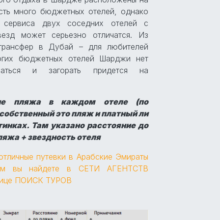
сть много бюджетных отелей, однако
 сервиса двух соседних отелей с
везд может серьезно отличатся. Из
рансфер в Дубай – для любителей
ногих бюджетных отелей Шарджи нет
паться и загорать придется на
ние пляжа в каждом отеле (по
 собственный это пляж и платный ли
тинках. Там указано расстояние до
ляжа + звездность отеля
 отличные путевки в Арабские Эмираты
нам вы найдете в
СЕТИ АГЕНТСТВ
нице
ПОИСК ТУРОВ