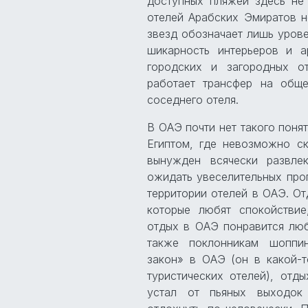
доступных пляжей здесь не
отелей Арабских Эмиратов н
звезд обозначает лишь урове
шикарность интерьеров и а
городских и загородных о
работает трансфер на общ
соседнего отеля.
В ОАЭ почти нет такого понят
Египтом, где невозможно ск
вынужден всячески развле
ожидать увеселительных про
территории отелей в ОАЭ. От
которые любят спокойствие
отдых в ОАЭ понравится люб
также поклонникам шоппин
закон» в ОАЭ (он в какой-т
туристических отелей), отды
устал от пьяных выходок 