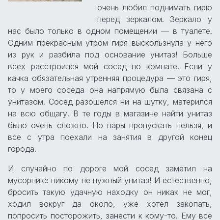
очень любил поднимать гирю
перед зеркалом. Зеркало у
нас было только в одном помещении — в туалете.
Одним прекрасным утром гиря выскользнула у него
из рук и разбила под основание унитаз! Больше
всех расстроился мой сосед по комнате. Если у
качка обязательная утренняя процедура — это гиря,
то у моего соседа она напрямую была связана с
унитазом. Сосед разошелся ни на шутку, матерился
на всю общагу. В те годы в магазине найти унитаз
было очень сложно. Но пары пропускать нельзя, и
все с утра поехали на занятия в другой конец
города.
И случайно по дороге мой сосед заметил на
мусорнике никому не нужный унитаз! И естественно,
бросить такую удачную находку он никак не мог,
ходил вокруг да около, уже хотел закопать,
попросить посторожить, занести к кому-то. Ему все