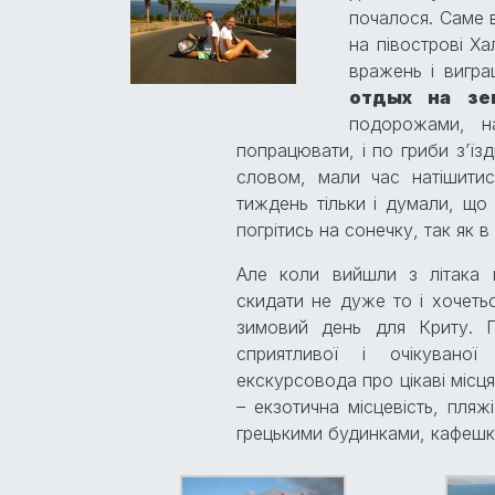
почалося. Саме в
на півострові Х
вражень і вигра
отдых на зе
подорожами, н
попрацювати, і по гриби з’їз
словом, мали час натішити
тиждень тільки і думали, що 
погрітись на сонечку, так як 
Але коли вийшли з літака в
скидати не дуже то і хочеть
зимовий день для Криту. 
сприятливої і очікуваної
екскурсовода про цікаві місця
– екзотична місцевість, пля
грецькими будинками, кафешк