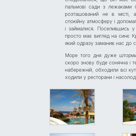
пальмові сади з лежаками п
розташований не в місті, 
спокійну атмосферу і допома
і займалися. Поселившись у
просто має вигляд на синє К
який одразу заманив нас до с
Море того дня дуже шторми
скоро знову буде сонячна і т
набережній, обходили всі кут
ходили у ресторани і насоло