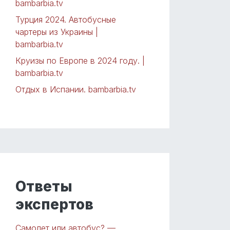
bambarbia.tv
Турция 2024. Автобусные
чартеры из Украины |
bambarbia.tv
Круизы по Европе в 2024 году. |
bambarbia.tv
Отдых в Испании. bambarbia.tv
Ответы
экспертов
Самолет или автобус? —