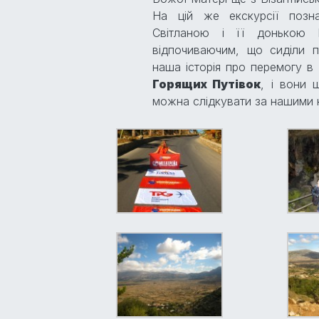
На цій же екскурсії поз
Світланою і її донькою 
відпочиваючим, що сиділи 
наша історія про перемогу в
Горящих Путівок
, і вони 
можна слідкувати за нашими