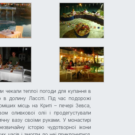
ми чекали теплої погоди для купання в
ю в долину Лассіті. Під час подорожі
міших місць на Криті – печері Зевса,
ом оливкової олії і продегустували
ічну вазу своїми руками. У монастирі
езвичайну історію чудотворної ікони
их часів і змогли до неї приклонитися.