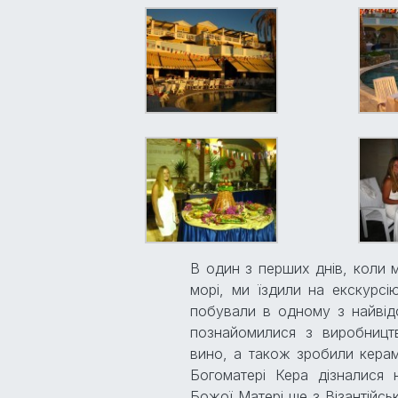
В один з перших днів, коли 
морі, ми їздили на екскурсі
побували в одному з найвідо
познайомилися з виробництв
вино, а також зробили керам
Богоматері Кера дізналися н
Божої Матері ще з Візантійськ