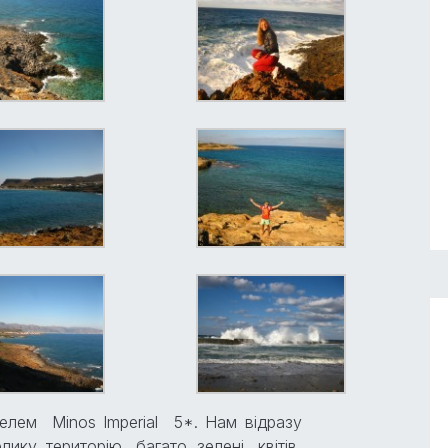
елем Minos Imperial 5*. Нам відразу
ику територію, багато зелені, квітів,