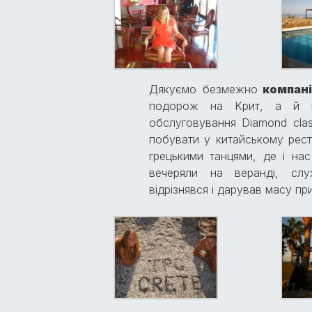
Дякуємо безмежно
компані
подорож на Крит, а й п
обслуговування Diamond cla
побувати у китайському ресто
грецькими танцями, де і нас
вечеряли на веранді, сл
відрізнявся і дарував масу п