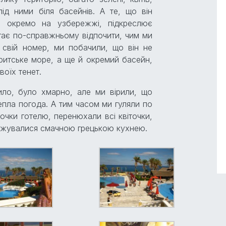
ід ними біля басейнів. А те, що він
а окремо на узбережжі, підкреслює
гає по-справжньому відпочити, чим ми
 свій номер, ми побачили, що він не
ритське море, а ще й окремий басейн,
воїх тенет.
ло, було хмарно, але ми вірили, що
епла погода. А тим часом ми гуляли по
очки готелю, перенюхали всі квіточки,
джувалися смачною грецькою кухнею.