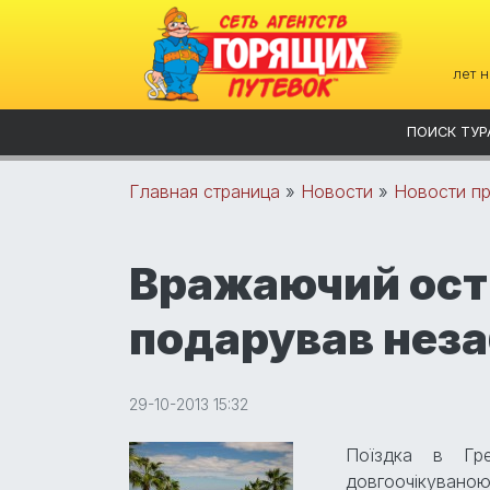
лет 
ПОИСК ТУР
Главная страница
»
Новости
»
Новости пр
Вражаючий ост
подарував неза
29-10-2013 15:32
Поїздка в Гр
довгоочікуван