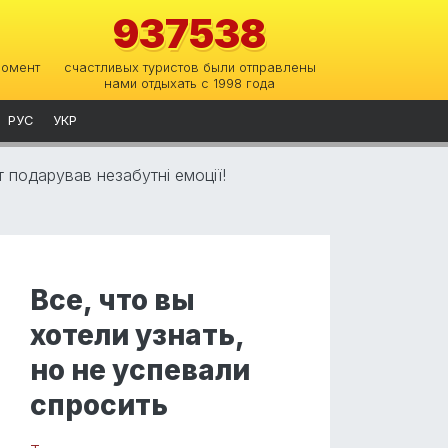
937538
момент
счастливых туристов были отправлены
нами отдыхать с 1998 года
РУС
УКР
 подарував незабутні емоції!
Все, что вы
хотели узнать,
но не успевали
спросить