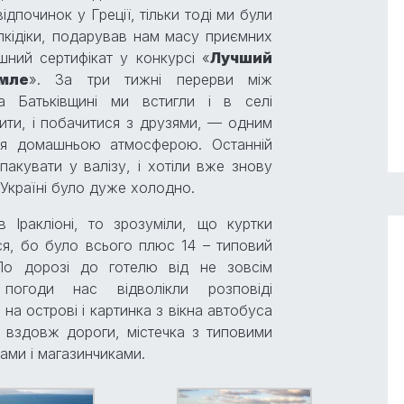
ідпочинок у Греції, тільки тоді ми були
алкідіки, подарував нам масу приємних
шний сертифікат у конкурсі «
Лучший
мле
». За три тижні перерви між
а Батьківщині ми встигли і в селі
дити, і побачитися з друзями, — одним
ся домашньою атмосферою. Останній
пакувати у валізу, і хотіли вже знову
в Україні було дуже холодно.
 Іракліоні, то зрозуміли, що куртки
ся, бо було всього плюс 14 – типовий
По дорозі до готелю від не зовсім
 погоди нас відволікли розповіді
 на острові і картинка з вікна автобуса
жі вздовж дороги, містечка з типовими
ами і магазинчиками.