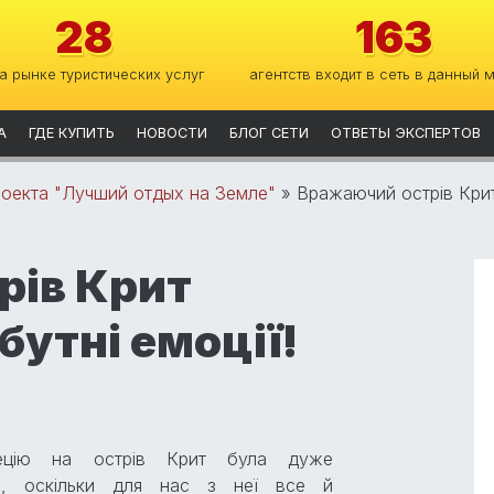
28
163
на рынке туристических услуг
агентств входит в сеть в данный 
А
ГДЕ КУПИТЬ
НОВОСТИ
БЛОГ СЕТИ
ОТВЕТЫ ЭКСПЕРТОВ
оекта "Лучший отдых на Земле"
»
Вражаючий острів Крит
рів Крит
бутні емоції!
ецію на острів Крит була дуже
ою, оскільки для нас з неї все й