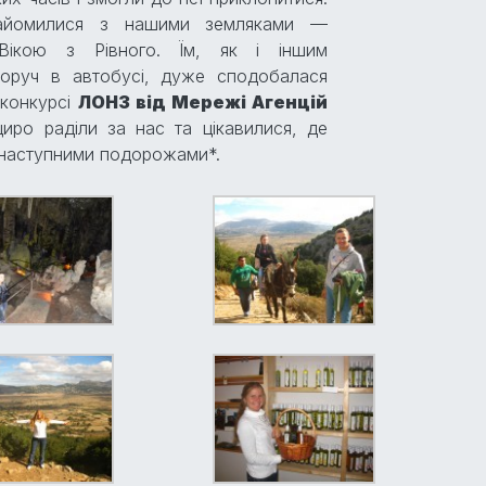
найомилися з нашими земляками —
Вікою з Рівного. Їм, як і іншим
поруч в автобусі, дуже сподобалася
 конкурсі
ЛОНЗ від Мережі Агенцій
щиро раділи за нас та цікавилися, де
 наступними подорожами*.