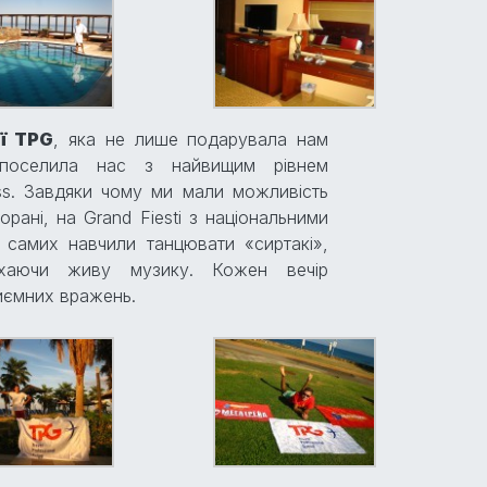
ї TPG
, яка не лише подарувала нам
оселила нас з найвищим рівнем
ss. Завдяки чому ми мали можливість
рані, на Grand Fiesti з національними
 самих навчили танцювати «сиртакі»,
ухаючи живу музику. Кожен вечір
риємних вражень.