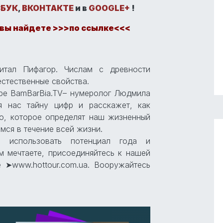
БУК
,
ВКОНТАКТЕ
и в
GOOGLE+
!
 вы найдете >>>по ссылке<<<
читал Пифагор. Числам с древности
стественные свойства.
ре BamBarBia.TV– нумеролог Людмила
я нас тайну цифр и расскажет, как
ло, которое определят наш жизненный
емся в течение всей жизни.
о использовать потенциал года и
м мечтаете, присоединяйтесь к нашей
е ➤www.hottour.com.ua. Вооружайтесь