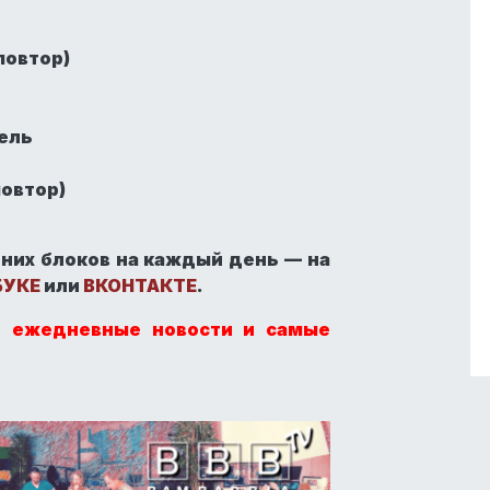
повтор)
ель
повтор)
них блоков на каждый день — на
БУКЕ
или
ВКОНТАКТЕ
.
й ежедневные новости и самые