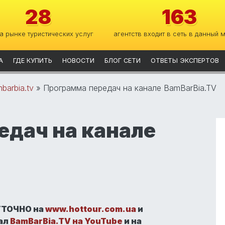
28
163
на рынке туристических услуг
агентств входит в сеть в данный 
А
ГДЕ КУПИТЬ
НОВОСТИ
БЛОГ СЕТИ
ОТВЕТЫ ЭКСПЕРТОВ
barbia.tv
»
Программа передач на канале BamBarBia.TV
едач на канале
УТОЧНО на
www.hottour.com.ua
и
ал
BamBarBia.TV на YouTube
и на