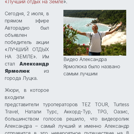
«Лучший отдых на Земле
».
Сегодня, 2 июля, в
прямом эфире
Авторадио был
объявлен
победитель акции
«ЛУЧШИЙ ОТДЫХ
НА ЗЕМЛЕ». Им
Видео Александра
стал
Александр
Ярмолюка было названо
Ярмолюк
из
самым лучшим
города Луцка.
Жюри, в которое
входили
представители туроператоров TEZ TOUR, Turtess
Travel, Натали Турс, Аккорд-Тур, TPG, Оазис,
большинством голосов решило, что видеоролик
Александра – самый лучший и именно Александр
отправится в это невероятное путешествие на 8