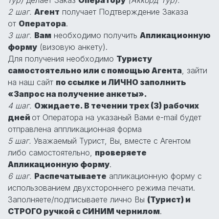
2 шаг.
Агент
получает Подтверждение Заказа
от
Оператора
.
3 шаг.
Вам
необходимо получить
Апликационную
форму
(визовую анкету).
Для получения необходимо
Туристу
самостоятельно или с помощью Агента
, зайти
на наш сайт
по ссылке и ЛИЧНО заполнить
«Запрос на получение анкеты».
4 шаг.
Ожидаете. В течении трех (3) рабочих
дней
от Оператора на указаный Вами e-mail будет
отправлена аппликационная форма
5 шаг.
Уважаемый Турист, Вы, вместе с Агентом
либо самостоятельно,
проверяете
Апликационную форму
.
6 шаг.
Распечатываете
апликационную форму с
использованием двухстороннего режима печати.
Заполняете/подписываете лично Вы
(Турист) и
СТРОГО ручкой с СИНИМ чернилом
.