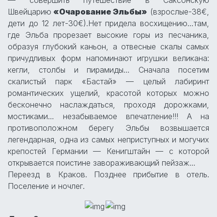
Швейцарию
«Очарование Эльбы»
(взрослые-38€,
дети до 12 лет-30€).Нет придела восхищению…там,
где Эльба прорезает высокие горы из песчаника,
образуя глубокий каньон, а отвесные скалы самых
причудливых форм напоминают игрушки великана:
кегли, столбы и пирамиды… Сначала посетим
скалистый парк «Бастай» — целый лабиринт
романтических ущелий, красотой которых можно
бесконечно наслаждаться, проходя дорожками,
мостиками… незабываемое впечатление!!! А на
противоположном берегу Эльбы возвышается
легендарная, одна из самых неприступных и могучих
крепостей Германии — Кенигштайн — с которой
открывается поистине завораживающий пейзаж…
Переезд в Краков. Позднее прибытие в отель.
Поселение и ночлег.