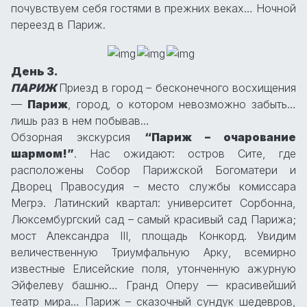
почувствуем себя гостями в прежних веках… Ночной
переезд в Париж.
День 3.
ПАРИЖ
Приезд в город – бесконечного восхищения
—
Париж
, город, о котором невозможно забыть…
лишь раз в нем побывав…
Обзорная экскурсия
“Париж – очарование
шармом!”
. Нас ожидают: остров Сите, где
расположены Собор Парижской Богоматери и
Дворец Правосудия – место службы комиссара
Мегрэ. Латинский квартал: университет Сорбонна,
Люксембургский сад – самый красивый сад Парижа;
мост Александра III, площадь Конкорд. Увидим
величественную Триумфальную Арку, всемирно
известные Елисейские поля, утонченную ажурную
Эйфелеву башню… Гранд Оперу — красивейший
театр мира… Париж – сказочный сундук шедевров,