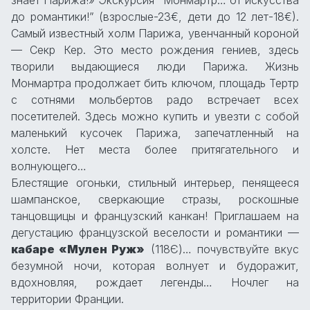
до романтики!” (взрослые-23€, дети до 12 лет-18€).
Самый известный холм Парижа, увенчанный короной
— Секр Кер. Это место рождения гениев, здесь
творили выдающиеся люди Парижа. Жизнь
Монмартра продолжает бить ключом, площадь Тертр
с сотнями мольбертов радо встречает всех
посетителей. Здесь можно купить и увезти с собой
маленький кусочек Парижа, запечатленный на
холсте. Нет места более притягательного и
волнующего…
Блестящие огоньки, стильный интерьер, пенящееся
шампанское, сверкающие стразы, роскошные
танцовщицы и французский канкан! Приглашаем на
дегустацию французской веселости и романтики —
кабаре «Мулен Руж»
(118Є)… почувствуйте вкус
безумной ночи, которая волнует и будоражит,
вдохновляя, рождает легенды… Ночлег на
территории Франции.