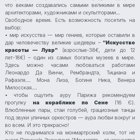
что веками создавались самыми великими в мире
архитекторами, художниками и скульпторами…
Свободное время. Есть возможность посетить на
выбор:
• мир искусства — мир гениев, которые оставили в
дар человечеству великие шедевры –
“Искусство
красоты — Лувр”
(взрослые-38€, дети до 12
лет-18€) – один из самых богатых музеев в мире.
Здесь можно часами любоваться работами
Леонардо Да Винчи, Рембрандта, Тициана и
Рафаэля…. Мона Лиза, Богиня Ника, Венера
Милосская….
• чтобы ощутить ауру Парижа рекомендуем
прогулку
на кораблике по Сене
(16 Є).
Влюбленные пары, стаи голубей, грациозные танцы
под звуки уличных оркестров — аура любви вокруг и
во всем. И это прекрасно!
Кто не поднимался на монмартрский холм, тот не
знает Парижа!» Экскурсия “Монмартр… от искусства