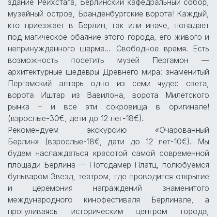
здание Рейхстага, Берлинский кафедральный собор,
музейный остров, Бранденбургские ворота! Каждый,
кто приезжает в Берлин, так или иначе, попадает
под магическое обаяние этого города, его живого и
непринужденного шарма… Свободное время. Есть
возможность посетить музей Пергамон —
архитектурные шедевры Древнего мира: знаменитый
Пергамский алтарь одно из семи чудес света,
ворота Иштар из Вавилона, ворота Милетского
рынка – и все эти сокровища в оригинале!
(взрослые-30€, дети до 12 лет-18€).
Рекомендуем экскурсию «Очарованный
Берлин» (взрослые-18€, дети до 12 лет-10€). Мы
будем наслаждаться красотой самой современной
площади Берлина — Потсдамер Платц, полюбуемся
бульваром Звезд, театром, где проводится открытие
и церемония награждений знаменитого
международного кинофестиваля Берлинале, а
прогуливаясь историческим центром города,