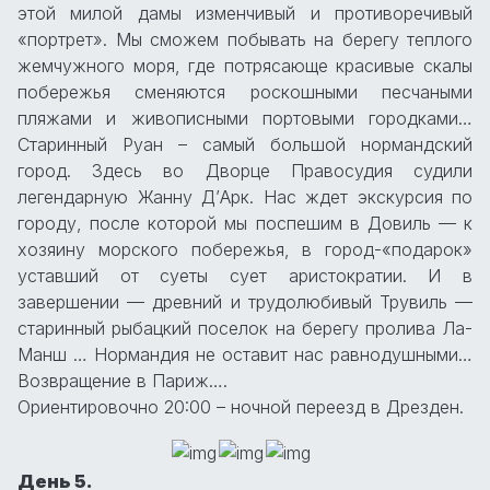
этой милой дамы изменчивый и противоречивый
«портрет». Мы сможем побывать на берегу теплого
жемчужного моря, где потрясающе красивые скалы
побережья сменяются роскошными песчаными
пляжами и живописными портовыми городками…
Старинный Руан – самый большой нормандский
город. Здесь во Дворце Правосудия судили
легендарную Жанну Д’Арк. Нас ждет экскурсия по
городу, после которой мы поспешим в Довиль — к
хозяину морского побережья, в город-«подарок»
уставший от суеты сует аристократии. И в
завершении — древний и трудолюбивый Трувиль —
старинный рыбацкий поселок на берегу пролива Ла-
Манш … Нормандия не оставит нас равнодушными…
Возвращение в Париж….
Ориентировочно 20:00 – ночной переезд в Дрезден.
День 5.