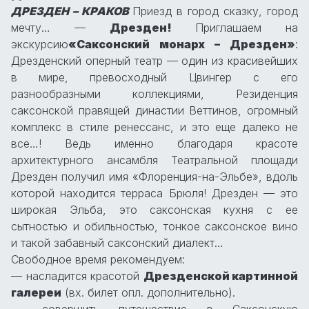
ДРЕЗДЕН – КРАКОВ
Приезд в город сказку, город
мечту… —
Дрезден!
Приглашаем на
экскурсию
«Саксонский монарх – Дрезден»
:
Дрезденский оперный театр — один из красивейших
в мире, превосходный Цвингер с его
разнообразными коллекциями, Резиденция
саксонской правящей династии Веттинов, огромный
комплекс в стиле ренессанс, и это еще далеко не
все…! Ведь именно благодаря красоте
архитектурного ансамбля Театральной площади
Дрезден получил имя «Флоренция-на-Эльбе», вдоль
которой находится терраса Брюля! Дрезден — это
широкая Эльба, это саксонская кухня с ее
сытностью и обильностью, тонкое саксонское вино
и такой забавный саксонский диалект…
Свободное время рекомендуем:
— насладится красотой
Дрезденской картинной
галереи
(вх. билет опл. дополнительно).
— совершить путешествие в Саксонскую