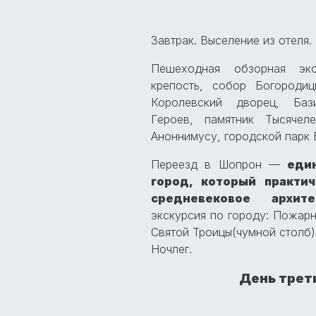
Завтрак. Выселение из отеля.
Пешеходная обзорная экс
крепость, собор Богородиц
Королевский дворец, Баз
Героев, памятник Тысячел
Аноннимусу, городской парк
Переезд в Шопрон —
еди
город, который практи
средневековое архите
экскурсия по городу: Пожар
Святой Троицы(чумной столб)
Ночлег.
День трети