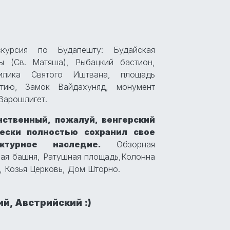
курсия по Будапешту: Будайская
ы (Св. Матяша), Рыбацкий бастион,
илика Святого Иштвана, площадь
етию, Замок Вайдахуняд, монумент
 Варошлигет.
нственный, пожалуй, венгерский
чески полностью сохранил свое
ктурное наследие.
Обзорная
ная башня, Ратушная площадь,Колонна
, Козья Церковь, Дом Шторно.
й, Австрийский :)