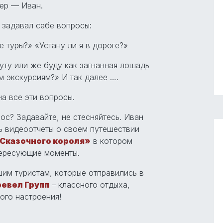
гер — Иван.
и задавал себе вопросы:
е туры?» «Устану ли я в дороге?»
уту или же буду как загнанная лошадь
м экскурсиям?» И так далее ….
на все эти вопросы.
рос? Задавайте, не стесняйтесь. Иван
ь видеоотчеты о своем путешествии
 Сказочного короля»
в котором
тересующие моменты.
им туристам, которые отправились в
ревел Групп
– классного отдыха,
ого настроения!