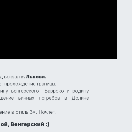
/д вокзал
г. Львова.
е, прохождение границы.
ну венгерского Барроко и родину
ещение винных погребов в Долине
ение в отель 3*. Ночлег.
ой, Венгерский :)