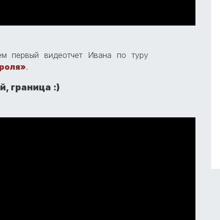
ем первый видеотчет Ивана по туру
ороля»
.
, граница :)