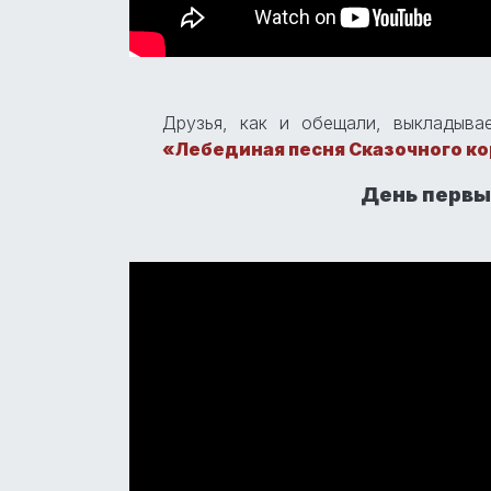
Друзья, как и обещали, выкладыва
«Лебединая песня Сказочного к
День первый