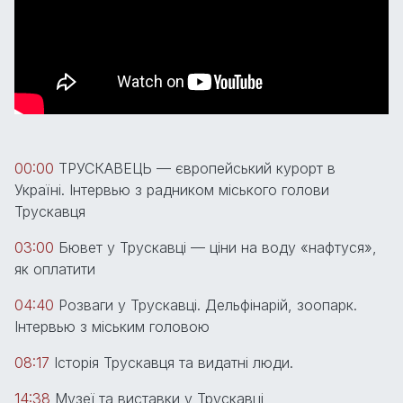
00:00
ТРУСКАВЕЦЬ — європейський курорт в
Україні. Інтервью з радником міського голови
Трускавця
03:00
Бювет у Трускавці — ціни на воду «нафтуся»,
як оплатити
04:40
Розваги у Трускавці. Дельфінарій, зоопарк.
Інтервью з міським головою
08:17
Історія Трускавця та видатні люди.
14:38
Музеї та виставки у Трускавці