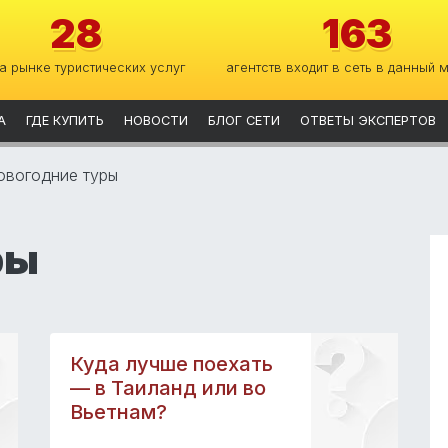
28
163
на рынке туристических услуг
агентств входит в сеть в данный 
А
ГДЕ КУПИТЬ
НОВОСТИ
БЛОГ СЕТИ
ОТВЕТЫ ЭКСПЕРТОВ
овогодние туры
ры
Куда лучше поехать
— в Таиланд или во
Вьетнам?