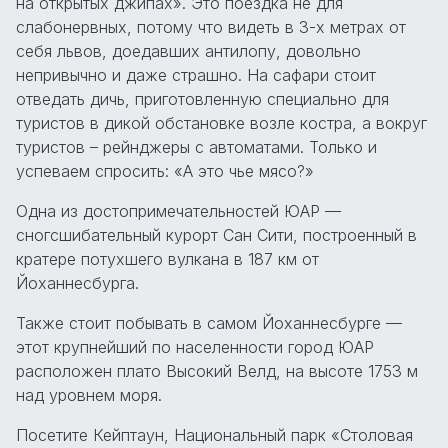
на открытых джипах». Это поездка не для
слабонервных, потому что видеть в 3-х метрах от
себя львов, доедавших антилопу, довольно
непривычно и даже страшно. На сафари стоит
отведать дичь, приготовленную специально для
туристов в дикой обстановке возле костра, а вокруг
туристов – рейнджеры с автоматами. Только и
успеваем спросить: «А это чье мясо?»
Одна из достопримечательностей ЮАР —
сногсшибательный курорт Сан Сити, построенный в
кратере потухшего вулкана в 187 км от
Йоханнесбурга.
Также стоит побывать в самом Йоханнесбурге —
этот крупнейший по населенности город ЮАР
расположен плато Высокий Велд, на высоте 1753 м
над уровнем моря.
Посетите Кейптаун, Национальный парк «Столовая