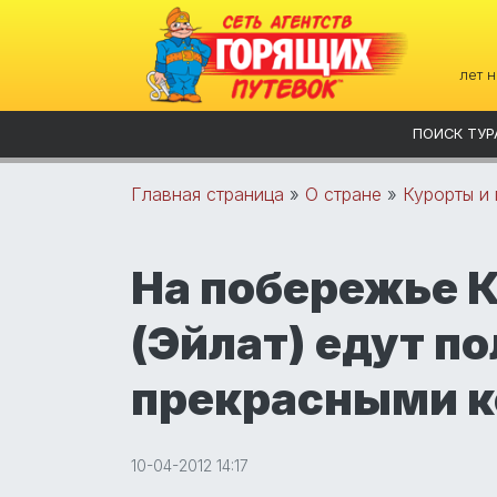
лет 
ПОИСК ТУР
Главная страница
»
О стране
»
Курорты и
На побережье 
(Эйлат) едут п
прекрасными 
10-04-2012 14:17