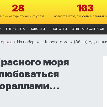
28
163
на рынке туристических услуг
агентств входит в сеть в данный 
А
ГДЕ КУПИТЬ
НОВОСТИ
БЛОГ СЕТИ
ОТВЕТЫ ЭКСПЕРТОВ
 города
»
На побережье Красного моря (Эйлат) едут по
Красного моря
олюбоваться
кораллами…