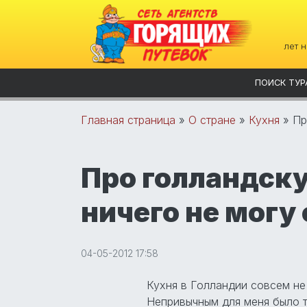
лет 
ПОИСК ТУР
Главная страница
»
О стране
»
Кухня
»
Пр
Про голландск
ничего не могу
04-05-2012 17:58
Кухня в Голландии совсем не 
Непривычным для меня было то